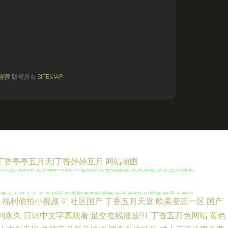
經營
版權所有
SITEMAP
|丁香亭亭五月天|丁香婷婷互月
网站地图
蝌蚪九色 无码中文字幕av导航 91蜜桃伊人在线播放 久久豆花 伊人色大香蕉
1人妻人人操人人 久久社区 午夜国产在线视频 欧美孕妇日P视频 精品人妻中
福利偷拍小视频
91社区国产
丁香五月天堂
欧美变态一区
国产
仁视频 色日韩欧美网 91福利微拍导航 av黑料在线 久久999 丝袜人妻无
利永久
日韩中文字幕观看
足交在线播放91
丁香五月色网站
黄色