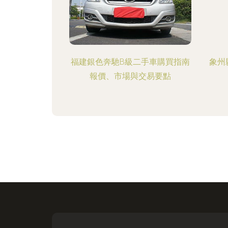
福建銀色奔馳B級二手車購買指南
象州
報價、市場與交易要點