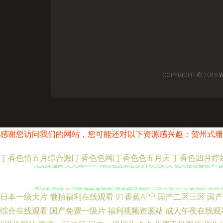
COPYRIGHT © 2026
W
感谢您访问我们的网站，您可能还对以下资源感兴趣：贺州式珊
丁香色情五月综合激|丁香色色网|丁香色色五月天|丁香色四月婷
九九操逼网 久久网AB 91海角社区邻居少妇 欧美妇人 成人在线香蕉 91
爱福利导航 女同摸胸色色视频 国产精品影院一区二区 91大神文轩 超碰日
日本一级大片
微拍福利在线观看
91香蕉APP
国产二区三区
国产
文字幕专区 亚洲五月天色色 92极品少妇午夜福利 久久精品多人 性生午夜a
综合在线观看
国产免费一级片
福利视频资源站
成人午夜在线观