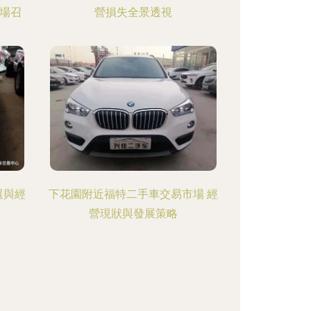
場召
營損失全景透視
選與經
下花園附近福特二手車交易市場 經
營現狀與發展策略