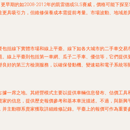
早期的如2008-2012年的凱雷德或SLS賽威，價格可能下探
往更具吸引力，但維修保養成本需提前考量。市場波動、地域差
要包括線下實體市場和線上平臺。線下如各大城市的二手車交易
題。線上平臺則包括第一車網、瓜子二手車、優信等，它們提供
譽良好的第三方檢測服務，以確保發動機、變速箱和電子系統等
占據一席之地。其經營模式主要以提供車輛信息發布、估價工具
賣家的信息，提供歷史報價參考和基本車況描述。不過，與新興
，并主動聯系賣家獲取詳細維修記錄。平臺上的報價可作為重要