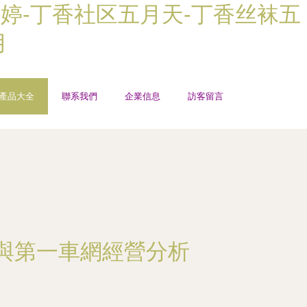
婷-丁香社区五月天-丁香丝袜五
月
產品大全
聯系我們
企業信息
訪客留言
與第一車網經營分析