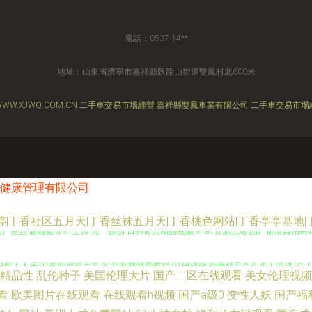
電話：0537-14**
地址：山東省濟寧市嘉祥縣臥龍山街道雙鳳村北600米
WW.XJWQ.COM.CN
二手車交易市場經營
嘉祥縣雙鳳車業有限公司
二手車交易市場
健康管理有限公司
婷|丁香社区五月天|丁香丝袜五月天|丁香桃色网站|丁香亭亭基地
国产黑丝 超碰蜜臀91上传 九一原创 日韩肏屄精品视频 91av资源总站 国产偷情自拍
韩人人乐 97視頻資源共享 91福利视频导航栏 91碰碰碰 欧美精品久久多人混战 9
精品性
乱伦种子
美国伦理大片
国产二区在线观看
美女伦理视频
v 91社电影院 丁香婷婷社区 老司机剧场 午液大香蕉 91黑料在线 超碰人人靠 久草成
看
欧美图片在线观看
在线观看h视频
国产a级0
变性人妖
国产福